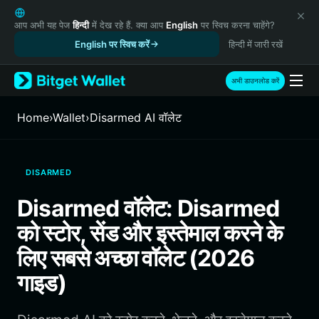
English
日本語
आप अभी यह पेज
हिन्दी
में देख रहे हैं. क्या आप
English
पर स्विच करना चाहेंगे?
Tiếng Việt
English पर स्विच करें
हिन्दी में जारी रखें
Русский
Español (Latinoamérica)
अभी डाउनलोड करें
Türkçe
Italiano
Home
›
Wallet
›
Disarmed AI वॉलेट
Français
Deutsch
简体中文
DISARMED
繁體中文
Português (Portugal)
Disarmed वॉलेट: Disarmed
Bahasa Indonesia
को स्टोर, सेंड और इस्तेमाल करने के
ภาษาไทย
हिन्दी
लिए सबसे अच्छा वॉलेट (2026
বাংলা
गाइड)
Español
Português (Brasil)
Español (Argentina)