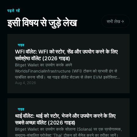
पढ़ते रहें
इसी विषय से जुड़े लेख
सभी लेख
गाइड
WFI वॉलेट: WFI को स्टोर, सेंड और उपयोग करने के लिए
सर्वश्रेष्ठ वॉलेट (2026 गाइड)
Bitget Wallet का उपयोग करके अपने
WorldsFinancialInfrastructure (WFI) टोकन को प्रभावी ढंग से
प्रबंधित करना सीखें। यह गाइड वॉलेट सेटअप से लेकर EVM इकोसिस्टम
Aug 4, 2026
के भीतर DeFi, गवर्नेंस और क्रॉस-चेन सेटलमेंट के लिए WFI का उपयोग
करने तक सब कुछ कवर करती है।
गाइड
थाई वॉलेट: थाई को स्टोर, भेजने और उपयोग करने के लिए
सबसे अच्छा वॉलेट (2026 गाइड)
Bitget Wallet का उपयोग करके सोलाना (Solana) पर एक प्रयोगात्मक,
समुदाय-संचालित प्रोजेक्ट 'Thai' टोकन को मैनेज करने का तरीका जानें।