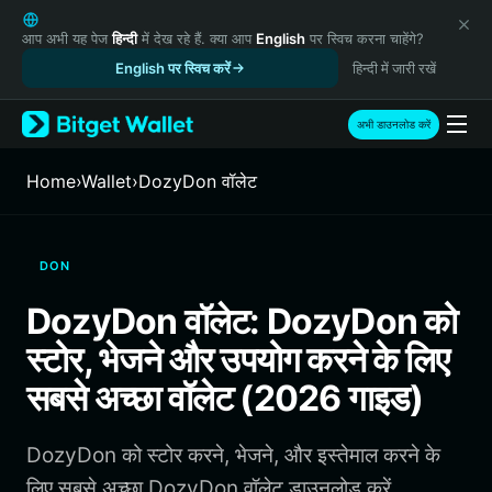
English
日本語
आप अभी यह पेज
हिन्दी
में देख रहे हैं. क्या आप
English
पर स्विच करना चाहेंगे?
Tiếng Việt
English पर स्विच करें
हिन्दी में जारी रखें
Русский
Español (Latinoamérica)
अभी डाउनलोड करें
Türkçe
Italiano
Home
›
Wallet
›
DozyDon वॉलेट
Français
Deutsch
简体中文
DON
繁體中文
Português (Portugal)
DozyDon वॉलेट: DozyDon को
Bahasa Indonesia
स्टोर, भेजने और उपयोग करने के लिए
ภาษาไทย
हिन्दी
सबसे अच्छा वॉलेट (2026 गाइड)
বাংলা
Español
DozyDon को स्टोर करने, भेजने, और इस्तेमाल करने के
Português (Brasil)
Español (Argentina)
लिए सबसे अच्छा DozyDon वॉलेट डाउनलोड करें.