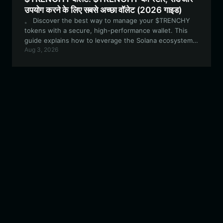
उपयोग करने के लिए सबसे अच्छा वॉलेट (2026 गाइड)
。 Discover the best way to manage your $TRENCHY
tokens with a secure, high-performance wallet. This
guide explains how to leverage the Solana ecosystem
Aug 3, 2026
for meme coin trading, community participation, and
long-term asset security using Bitget Wallet. 转为hi
(Hindi): $TRENCHY टोकन को सुरक्षित और उच्च-प्रदर्शन वाले वॉलेट
के साथ प्रबंधित करने का सर्वोत्तम तरीका खोजें। यह गाइड बताती है कि
Bitget Wallet का उपयोग करके मीम कॉइन ट्रेडिंग, सामुदायिक भागीदारी
और दीर्घकालिक संपत्ति सुरक्षा के लिए सोलाना (Solana) इकोसिस्टम का
लाभ कैसे उठाया जाए।