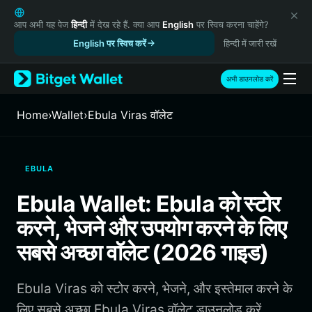
English
日本語
आप अभी यह पेज
हिन्दी
में देख रहे हैं. क्या आप
English
पर स्विच करना चाहेंगे?
Tiếng Việt
English पर स्विच करें
हिन्दी में जारी रखें
Русский
Español (Latinoamérica)
अभी डाउनलोड करें
Türkçe
Italiano
Home
›
Wallet
›
Ebula Viras वॉलेट
Français
Deutsch
简体中文
EBULA
繁體中文
Português (Portugal)
Ebula Wallet: Ebula को स्टोर
Bahasa Indonesia
करने, भेजने और उपयोग करने के लिए
ภาษาไทย
हिन्दी
सबसे अच्छा वॉलेट (2026 गाइड)
বাংলা
Español
Ebula Viras को स्टोर करने, भेजने, और इस्तेमाल करने के
Português (Brasil)
Español (Argentina)
लिए सबसे अच्छा Ebula Viras वॉलेट डाउनलोड करें.