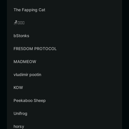
The Fapping Cat
🪑👳🏾‍♂️
bStonks
FRE5DOM PROTOCOL
MADMEOW
vludimir pootin
KOW
Peekaboo Sheep
Unifrog
horsy