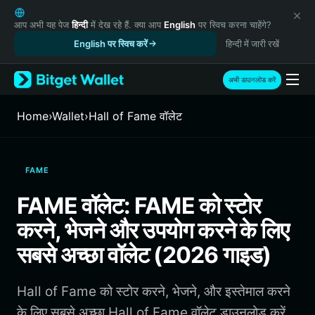
English
日本語
आप अभी यह पेज
हिन्दी
में देख रहे हैं. क्या आप
English
पर स्विच करना चाहेंगे?
Tiếng Việt
English पर स्विच करें
हिन्दी में जारी रखें
Русский
Español (Latinoamérica)
अभी डाउनलोड करें
Türkçe
Italiano
Home
›
Wallet
›
Hall of Fame वॉलेट
Français
Deutsch
简体中文
FAME
繁體中文
Português (Portugal)
FAME वॉलेट: FAME को स्टोर
Bahasa Indonesia
करने, भेजने और उपयोग करने के लिए
ภาษาไทย
हिन्दी
सबसे अच्छा वॉलेट (2026 गाइड)
বাংলা
Español
Hall of Fame को स्टोर करने, भेजने, और इस्तेमाल करने
Português (Brasil)
Español (Argentina)
के लिए सबसे अच्छा Hall of Fame वॉलेट डाउनलोड करें.