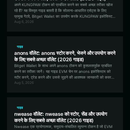
अपने KUNGPAW टोकन को प्रबंधित करने का सबसे अच्छा तरीका खोज
रहे हैं? यह विस्तृत गाइड बताती है कि सोलाना-आधारित एसेट्स के लिए
प्रमुख गेटवे, Bitget Wallet का उपयोग करके KUNGPAW इकोसिस्टम
Aug 6, 2026
को सुरक्षित रूप से स्टोर, ट्रेड और कैसे संलग्न करें।
गाइड
anons वॉलेट: anons स्टोर करने, भेजने और उपयोग करने
के लिए सबसे अच्छा वॉलेट (2026 गाइड)
Bitget Wallet के साथ अपने anons टोकन को कुशलतापूर्वक प्रबंधित
करने का तरीका जानें। यह गाइड EVM चेन पर anons इकोसिस्टम को
स्टोर करने, ट्रेड करने और उससे जुड़ने की आवश्यक जानकारी को कवर
Aug 5, 2026
करती है।
गाइड
nwease वॉलेट: nwease को स्टोर, सेंड और उपयोग
करने के लिए सबसे अच्छा वॉलेट (2026 गाइड)
Nwease एक प्रयोगात्मक, समुदाय-संचालित व्युत्पन्न टोकन है जो EVM