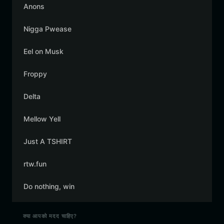
Anons
Nigga Pwease
Eel on Musk
Froppy
Delta
Mellow Yell
Just A TSHIRT
rtw.fun
Do nothing, win
क्या आपको मदद चाहिए?