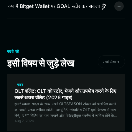
क्या मैं Bitget Wallet पर GOAL स्टोर कर सकता हूँ?
पढ़ते रहें
इसी विषय से जुड़े लेख
सभी लेख
गाइड
OLT वॉलेट: OLT को स्टोर, भेजने और उपयोग करने के लिए
सबसे अच्छा वॉलेट (2026 गाइड)
हमारे व्यापक गाइड के साथ अपने OLTSEASON टोकन को प्रबंधित करने
का सबसे अच्छा तरीका खोजें। कम्युनिटी-संचालित OLT इकोसिस्टम में भाग
लेने, NFT मिंटिंग का पता लगाने और विकेंद्रीकृत गवर्नेंस में शामिल होने के
Aug 7, 2026
लिए Bitget Wallet का उपयोग करके एक सुरक्षित OLT वॉलेट सेट अप
करना सीखें।