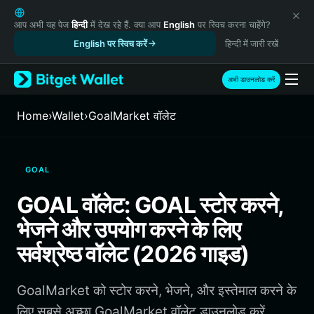
English
日本語
आप अभी यह पेज
हिन्दी
में देख रहे हैं. क्या आप
English
पर स्विच करना चाहेंगे?
Tiếng Việt
English पर स्विच करें
हिन्दी में जारी रखें
Русский
Español (Latinoamérica)
अभी डाउनलोड करें
Türkçe
Italiano
Home
›
Wallet
›
GoalMarket वॉलेट
Français
Deutsch
简体中文
GOAL
繁體中文
Português (Portugal)
GOAL वॉलेट: GOAL स्टोर करने,
Bahasa Indonesia
भेजने और उपयोग करने के लिए
ภาษาไทย
हिन्दी
सर्वश्रेष्ठ वॉलेट (2026 गाइड)
বাংলা
Español
GoalMarket को स्टोर करने, भेजने, और इस्तेमाल करने के
Português (Brasil)
Español (Argentina)
लिए सबसे अच्छा GoalMarket वॉलेट डाउनलोड करें.