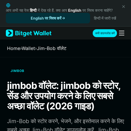
English
日本語
आप अभी यह पेज
हिन्दी
में देख रहे हैं. क्या आप
English
पर स्विच करना चाहेंगे?
Tiếng Việt
English पर स्विच करें
हिन्दी में जारी रखें
Русский
Español (Latinoamérica)
अभी डाउनलोड करें
Türkçe
Italiano
Home
›
Wallet
›
Jim-Bob वॉलेट
Français
Deutsch
简体中文
JIMBOB
繁體中文
Português (Portugal)
jimbob वॉलेट: jimbob को स्टोर,
Bahasa Indonesia
सेंड और उपयोग करने के लिए सबसे
ภาษาไทย
हिन्दी
अच्छा वॉलेट (2026 गाइड)
বাংলা
Español
Jim-Bob को स्टोर करने, भेजने, और इस्तेमाल करने के लिए
Português (Brasil)
Español (Argentina)
सबसे अच्छा Jim-Bob वॉलेट डाउनलोड करें. Jim-Bob