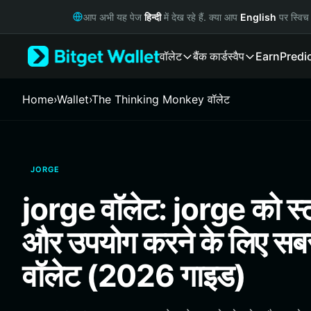
English
आप अभी यह पेज
हिन्दी
में देख रहे हैं. क्या आप
English
पर स्विच 
日本語
Tiếng Việt
वॉलेट
बैंक कार्ड
स्वैप
Earn
Predi
Русский
Español (Latinoamérica)
Türkçe
Home
›
Wallet
›
The Thinking Monkey वॉलेट
Italiano
Français
Deutsch
简体中文
JORGE
繁體中文
Português (Portugal)
jorge वॉलेट: jorge को स्ट
Bahasa Indonesia
ภาษาไทย
और उपयोग करने के लिए सबस
हिन्दी
বাংলা
वॉलेट (2026 गाइड)
Español
Português (Brasil)
Español (Argentina)