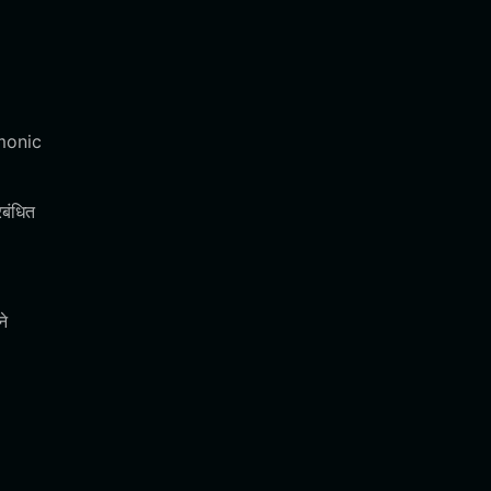
emonic
बंधित
ने