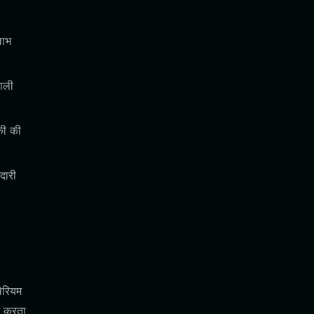
लाभ
वाली
की की
दारी
ेरियम
ग करता