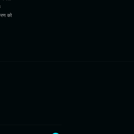
े
करण को