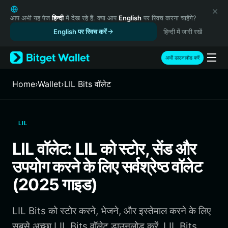
English
日本語
आप अभी यह पेज
हिन्दी
में देख रहे हैं. क्या आप
English
पर स्विच करना चाहेंगे?
Tiếng Việt
English पर स्विच करें
हिन्दी में जारी रखें
Русский
Español (Latinoamérica)
अभी डाउनलोड करें
Türkçe
Italiano
Home
›
Wallet
›
LIL Bits वॉलेट
Français
Deutsch
简体中文
LIL
繁體中文
Português (Portugal)
LIL वॉलेट: LIL को स्टोर, सेंड और
Bahasa Indonesia
उपयोग करने के लिए सर्वश्रेष्ठ वॉलेट
ภาษาไทย
हिन्दी
(2025 गाइड)
বাংলা
Español
LIL Bits को स्टोर करने, भेजने, और इस्तेमाल करने के लिए
Português (Brasil)
Español (Argentina)
सबसे अच्छा LIL Bits वॉलेट डाउनलोड करें. LIL Bits