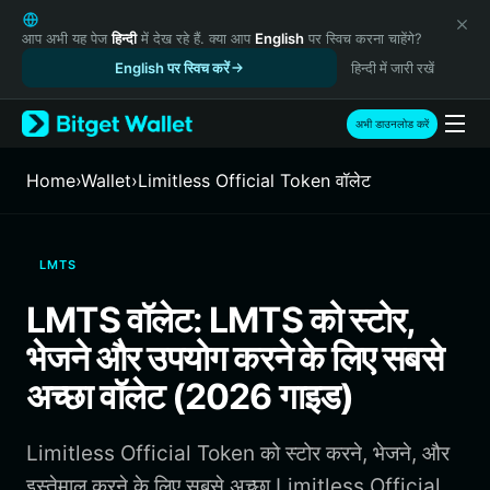
English
日本語
आप अभी यह पेज
हिन्दी
में देख रहे हैं. क्या आप
English
पर स्विच करना चाहेंगे?
Tiếng Việt
English पर स्विच करें
हिन्दी में जारी रखें
Русский
Español (Latinoamérica)
अभी डाउनलोड करें
Türkçe
Italiano
Home
›
Wallet
›
Limitless Official Token वॉलेट
Français
Deutsch
简体中文
LMTS
繁體中文
Português (Portugal)
LMTS वॉलेट: LMTS को स्टोर,
Bahasa Indonesia
भेजने और उपयोग करने के लिए सबसे
ภาษาไทย
हिन्दी
अच्छा वॉलेट (2026 गाइड)
বাংলা
Español
Limitless Official Token को स्टोर करने, भेजने, और
Português (Brasil)
Español (Argentina)
इस्तेमाल करने के लिए सबसे अच्छा Limitless Official