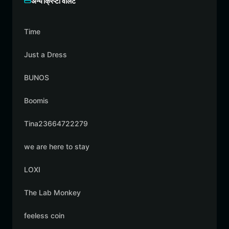
अन्य क्रिप्टो वॉलेट
Time
Just a Dress
BUNOS
Boomis
Tina23664722279
we are here to stay
LOXI
The Lab Monkey
feeless coin