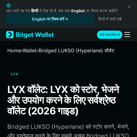
English
日本語
आप अभी यह पेज
हिन्दी
में देख रहे हैं. क्या आप
English
पर स्विच करना चाहेंगे?
Tiếng Việt
English पर स्विच करें
हिन्दी में जारी रखें
Русский
Español (Latinoamérica)
अभी डाउनलोड करें
Türkçe
Italiano
Home
›
Wallet
›
Bridged LUKSO (Hyperlane) वॉलेट
Français
Deutsch
简体中文
LYX
繁體中文
Português (Portugal)
LYX वॉलेट: LYX को स्टोर, भेजने
Bahasa Indonesia
और उपयोग करने के लिए सर्वश्रेष्ठ
ภาษาไทย
हिन्दी
वॉलेट (2026 गाइड)
বাংলা
Español
Bridged LUKSO (Hyperlane) को स्टोर करने, भेजने,
Português (Brasil)
Español (Argentina)
और इस्तेमाल करने के लिए सबसे अच्छा Bridged LUKSO