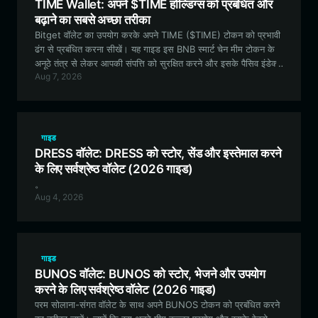
TIME Wallet: अपने $TIME होल्डिंग्स को प्रबंधित और
बढ़ाने का सबसे अच्छा तरीका
Bitget वॉलेट का उपयोग करके अपने TIME ($TIME) टोकन को प्रभावी
ढंग से प्रबंधित करना सीखें। यह गाइड इस BNB स्मार्ट चेन मीम टोकन के
अनूठे तंत्र से लेकर आपकी संपत्ति को सुरक्षित करने और इसके पैसिव इंडेक्स
Aug 7, 2026
एक्सपोज़र मॉडल में भाग लेने तक की हर जानकारी को कवर करती है।
गाइड
DRESS वॉलेट: DRESS को स्टोर, सेंड और इस्तेमाल करने
के लिए सर्वश्रेष्ठ वॉलेट (2026 गाइड)
。
Aug 4, 2026
गाइड
BUNOS वॉलेट: BUNOS को स्टोर, भेजने और उपयोग
करने के लिए सर्वश्रेष्ठ वॉलेट (2026 गाइड)
परम सोलाना-संगत वॉलेट के साथ अपने BUNOS टोकन को प्रबंधित करने