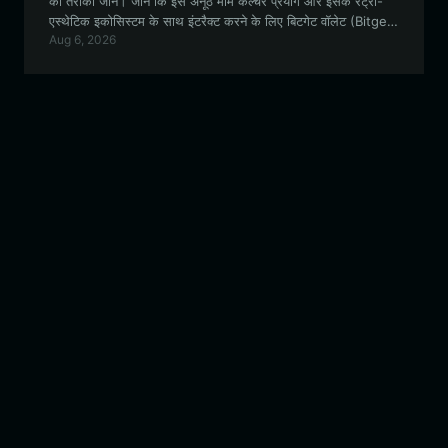
का तरीका जानें। जानें कि इस अनूठे मीम कल्चर प्रयोग और इसके रेट्रो-
एस्थेटिक इकोसिस्टम के साथ इंटरैक्ट करने के लिए बिटगेट वॉलेट (Bitget
Aug 6, 2026
Wallet) पसंदीदा विकल्प क्यों है।