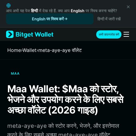
English
日本語
आप अभी यह पेज
हिन्दी
में देख रहे हैं. क्या आप
English
पर स्विच करना चाहेंगे?
Tiếng Việt
English पर स्विच करें
हिन्दी में जारी रखें
Русский
Español (Latinoamérica)
अभी डाउनलोड करें
Türkçe
Italiano
Home
›
Wallet
›
meta-aye-aye वॉलेट
Français
Deutsch
简体中文
MAA
繁體中文
Português (Portugal)
Maa Wallet: $Maa को स्टोर,
Bahasa Indonesia
भेजने और उपयोग करने के लिए सबसे
ภาษาไทย
हिन्दी
अच्छा वॉलेट (2026 गाइड)
বাংলা
Español
meta-aye-aye को स्टोर करने, भेजने, और इस्तेमाल
Português (Brasil)
Español (Argentina)
करने के लिए सबसे अच्छा meta-aye-aye वॉलेट