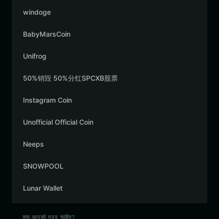
windoge
BabyMarsCoin
Unifrog
50%销毁 50%分红SPCXB股票
Instagram Coin
Unofficial Official Coin
Neeps
SNOWPOOL
Lunar Wallet
क्या आपको मदद चाहिए?