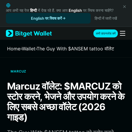
English
日本語
आप अभी यह पेज
हिन्दी
में देख रहे हैं. क्या आप
English
पर स्विच करना चाहेंगे?
Tiếng Việt
English पर स्विच करें
हिन्दी में जारी रखें
Русский
Español (Latinoamérica)
अभी डाउनलोड करें
Türkçe
Italiano
Home
›
Wallet
›
The Guy With $ANSEM tattoo वॉलेट
Français
Deutsch
简体中文
MARCUZ
繁體中文
Português (Portugal)
Marcuz वॉलेट: $MARCUZ को
Bahasa Indonesia
स्टोर करने, भेजने और उपयोग करने के
ภาษาไทย
हिन्दी
लिए सबसे अच्छा वॉलेट (2026
বাংলা
गाइड)
Español
Português (Brasil)
Español (Argentina)