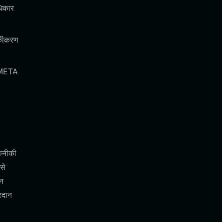
धिकार
 एकीकरण
े META
कनीकी
से
धन
रदान