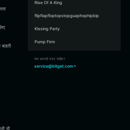
Rise Of A King
रलता
flipflapfloptopstopguaphophipbip
लिए
Kissing Party
Pump Firm
े बाहरी
क्या आपको मदद चाहिए?
service@bitget.com
कभी भी