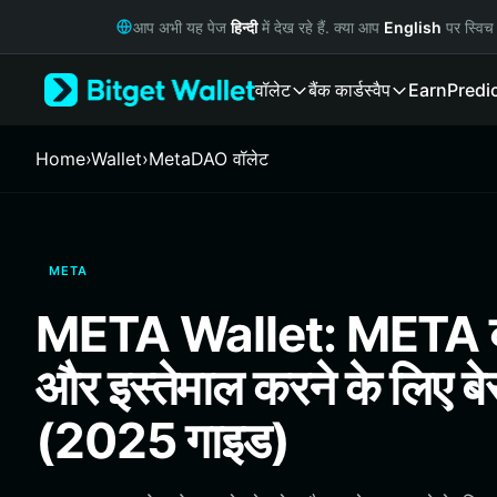
English
आप अभी यह पेज
हिन्दी
में देख रहे हैं. क्या आप
English
पर स्विच 
日本語
Tiếng Việt
वॉलेट
बैंक कार्ड
स्वैप
Earn
Predi
Русский
Español (Latinoamérica)
Türkçe
Home
›
Wallet
›
MetaDAO वॉलेट
Italiano
Français
Deutsch
简体中文
META
繁體中文
Português (Portugal)
META Wallet: META को 
Bahasa Indonesia
ภาษาไทย
और इस्तेमाल करने के लिए बे
हिन्दी
বাংলা
(2025 गाइड)
Español
Português (Brasil)
Español (Argentina)