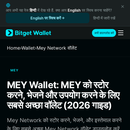
English
日本語
आप अभी यह पेज
हिन्दी
में देख रहे हैं. क्या आप
English
पर स्विच करना चाहेंगे?
Tiếng Việt
English पर स्विच करें
हिन्दी में जारी रखें
Русский
Español (Latinoamérica)
अभी डाउनलोड करें
Türkçe
Italiano
Home
›
Wallet
›
Mey Network वॉलेट
Français
Deutsch
简体中文
MEY
繁體中文
Português (Portugal)
MEY Wallet: MEY को स्टोर
Bahasa Indonesia
करने, भेजने और उपयोग करने के लिए
ภาษาไทย
हिन्दी
सबसे अच्छा वॉलेट (2026 गाइड)
বাংলা
Español
Mey Network को स्टोर करने, भेजने, और इस्तेमाल करने
Português (Brasil)
Español (Argentina)
के लिए सबसे अच्छा Mey Network वॉलेट डाउनलोड करें.