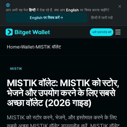
English
日本語
आप अभी यह पेज
हिन्दी
में देख रहे हैं. क्या आप
English
पर स्विच करना चाहेंगे?
Tiếng Việt
English पर स्विच करें
हिन्दी में जारी रखें
Русский
Español (Latinoamérica)
अभी डाउनलोड करें
Türkçe
Italiano
Home
›
Wallet
›
MISTIK वॉलेट
Français
Deutsch
简体中文
MISTIK
繁體中文
Português (Portugal)
MISTIK वॉलेट: MISTIK को स्टोर,
Bahasa Indonesia
भेजने और उपयोग करने के लिए सबसे
ภาษาไทย
हिन्दी
अच्छा वॉलेट (2026 गाइड)
বাংলা
Español
MISTIK को स्टोर करने, भेजने, और इस्तेमाल करने के लिए
Português (Brasil)
Español (Argentina)
सबसे अच्छा MISTIK वॉलेट डाउनलोड करें. MISTIK वॉलेट