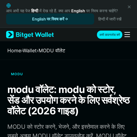
English
日本語
आप अभी यह पेज
हिन्दी
में देख रहे हैं. क्या आप
English
पर स्विच करना चाहेंगे?
Tiếng Việt
English पर स्विच करें
हिन्दी में जारी रखें
Русский
Español (Latinoamérica)
अभी डाउनलोड करें
Türkçe
Italiano
Home
›
Wallet
›
MODU वॉलेट
Français
Deutsch
简体中文
MODU
繁體中文
Português (Portugal)
modu वॉलेट: modu को स्टोर,
Bahasa Indonesia
सेंड और उपयोग करने के लिए सर्वश्रेष्ठ
ภาษาไทย
हिन्दी
वॉलेट (2026 गाइड)
বাংলা
Español
MODU को स्टोर करने, भेजने, और इस्तेमाल करने के लिए
Português (Brasil)
Español (Argentina)
सबसे अच्छा MODU वॉलेट डाउनलोड करें. MODU वॉलेट