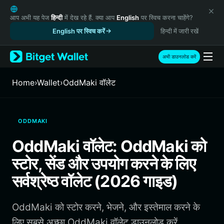
English
日本語
आप अभी यह पेज
हिन्दी
में देख रहे हैं. क्या आप
English
पर स्विच करना चाहेंगे?
Tiếng Việt
English पर स्विच करें
हिन्दी में जारी रखें
Русский
Español (Latinoamérica)
अभी डाउनलोड करें
Türkçe
Italiano
Home
›
Wallet
›
OddMaki वॉलेट
Français
Deutsch
简体中文
ODDMAKI
繁體中文
Português (Portugal)
OddMaki वॉलेट: OddMaki को
Bahasa Indonesia
स्टोर, सेंड और उपयोग करने के लिए
ภาษาไทย
हिन्दी
सर्वश्रेष्ठ वॉलेट (2026 गाइड)
বাংলা
Español
OddMaki को स्टोर करने, भेजने, और इस्तेमाल करने के
Português (Brasil)
Español (Argentina)
लिए सबसे अच्छा OddMaki वॉलेट डाउनलोड करें.