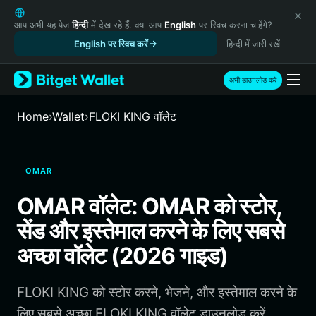
English
日本語
आप अभी यह पेज
हिन्दी
में देख रहे हैं. क्या आप
English
पर स्विच करना चाहेंगे?
Tiếng Việt
English पर स्विच करें
हिन्दी में जारी रखें
Русский
Español (Latinoamérica)
अभी डाउनलोड करें
Türkçe
Italiano
Home
›
Wallet
›
FLOKI KING वॉलेट
Français
Deutsch
简体中文
OMAR
繁體中文
Português (Portugal)
OMAR वॉलेट: OMAR को स्टोर,
Bahasa Indonesia
सेंड और इस्तेमाल करने के लिए सबसे
ภาษาไทย
हिन्दी
अच्छा वॉलेट (2026 गाइड)
বাংলা
Español
FLOKI KING को स्टोर करने, भेजने, और इस्तेमाल करने के
Português (Brasil)
Español (Argentina)
लिए सबसे अच्छा FLOKI KING वॉलेट डाउनलोड करें.