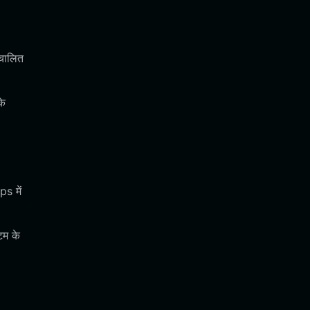
ंचालित
के
s में
टम के