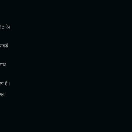
लेट ऐप
सवर्ड
 साथ
िय है।
 एक