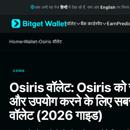
English
आप अभी यह पेज
हिन्दी
में देख रहे हैं. क्या आप
English
पर स्विच 
日本語
Tiếng Việt
वॉलेट
बैंक कार्ड
स्वैप
Earn
Predi
Русский
Español (Latinoamérica)
Türkçe
Home
›
Wallet
›
Osiris वॉलेट
Italiano
Français
Deutsch
简体中文
OSIRIS
繁體中文
Português (Portugal)
Osiris वॉलेट: Osiris को स
Bahasa Indonesia
ภาษาไทย
और उपयोग करने के लिए सबस
हिन्दी
বাংলা
वॉलेट (2026 गाइड)
Español
Português (Brasil)
Español (Argentina)