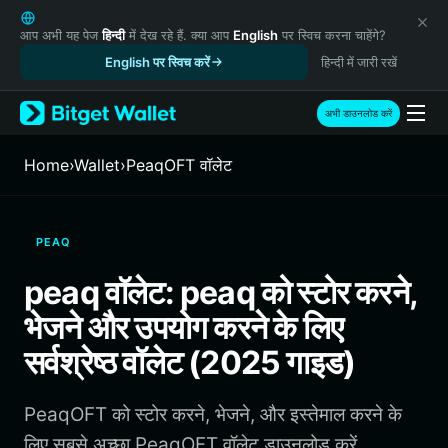
English
日本語
आप अभी यह पेज
हिन्दी
में देख रहे हैं. क्या आप
English
पर स्विच करना चाहेंगे?
Tiếng Việt
English पर स्विच करें
हिन्दी में जारी रखें
Русский
Español (Latinoamérica)
अभी डाउनलोड करें
Türkçe
Italiano
Home
›
Wallet
›
PeaqOFT वॉलेट
Français
Deutsch
简体中文
PEAQ
繁體中文
Português (Portugal)
peaq वॉलेट: peaq को स्टोर करने,
Bahasa Indonesia
भेजने और उपयोग करने के लिए
ภาษาไทย
हिन्दी
सर्वश्रेष्ठ वॉलेट (2025 गाइड)
বাংলা
Español
PeaqOFT को स्टोर करने, भेजने, और इस्तेमाल करने के
Português (Brasil)
Español (Argentina)
लिए सबसे अच्छा PeaqOFT वॉलेट डाउनलोड करें.