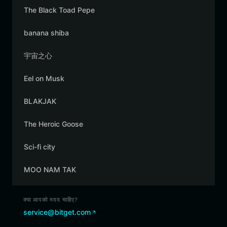
The Black Toad Pepe
banana shiba
宇宙之心
Eel on Musk
BLAKJAK
The Heroic Goose
Sci-fi city
MOO NAM TAK
क्या आपको मदद चाहिए?
service@bitget.com