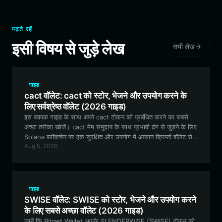
पढ़ते रहें
इसी विषय से जुड़े लेख
सभी लेख
गाइड
cact वॉलेट: cact को स्टोर, भेजने और उपयोग करने के
लिए सर्वश्रेष्ठ वॉलेट (2026 गाइड)
इस व्यापक गाइड के साथ अपने cact टोकन को प्रबंधित करने का सबसे
अच्छा तरीका खोजें। cact मेम समुदाय के साथ प्रभावी ढंग से जुड़ने के लिए
Solana ब्लॉकचेन पर एक सुरक्षित और उपयोग में आसान क्रिप्टो वॉलेट सेट
Aug 5, 2026
करना सीखें।
गाइड
SWISE वॉलेट: SWISE को स्टोर, भेजने और उपयोग करने
के लिए सबसे अच्छा वॉलेट (2026 गाइड)
जानें कि Bitget Wallet आपके SLENDERWISE (SWISE) टोकन को