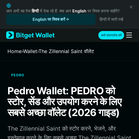
English
日本語
आप अभी यह पेज
हिन्दी
में देख रहे हैं. क्या आप
English
पर स्विच करना चाहेंगे?
Tiếng Việt
English पर स्विच करें
हिन्दी में जारी रखें
Русский
Español (Latinoamérica)
अभी डाउनलोड करें
Türkçe
Italiano
Home
›
Wallet
›
The Zillennial Saint वॉलेट
Français
Deutsch
简体中文
PEDRO
繁體中文
Português (Portugal)
Pedro Wallet: PEDRO को
Bahasa Indonesia
स्टोर, सेंड और उपयोग करने के लिए
ภาษาไทย
हिन्दी
सबसे अच्छा वॉलेट (2026 गाइड)
বাংলা
Español
The Zillennial Saint को स्टोर करने, भेजने, और
Português (Brasil)
Español (Argentina)
इस्तेमाल करने के लिए सबसे अच्छा The Zillennial Saint