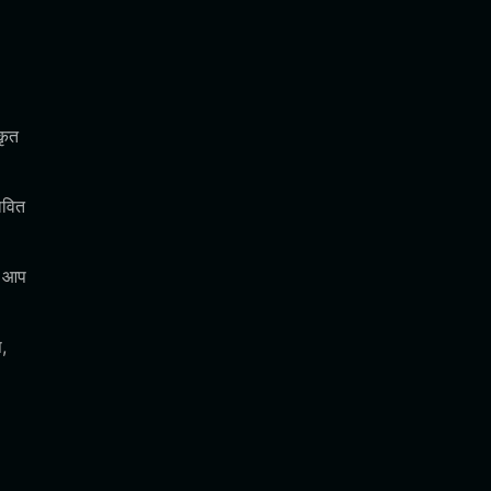
कृत
ावित
े आप
,