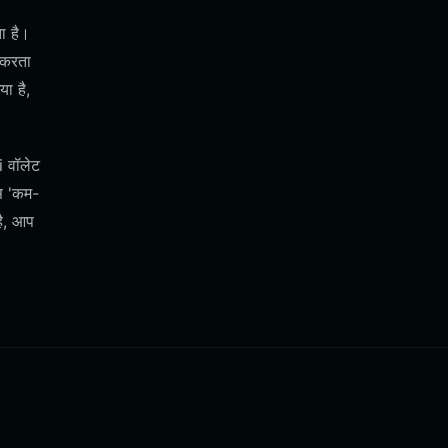
ा है।
 करता
ा है,
i वॉलेट
उस 'कम-
है, आप