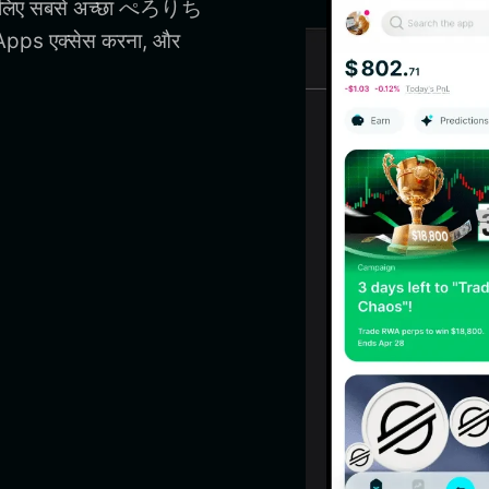
े लिए सबसे अच्छा ぺろりち
pps एक्सेस करना, और