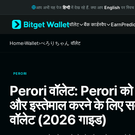
English
आप अभी यह पेज
हिन्दी
में देख रहे हैं. क्या आप
English
पर स्विच 
日本語
Tiếng Việt
वॉलेट
बैंक कार्ड
स्वैप
Earn
Predi
Русский
Español (Latinoamérica)
Türkçe
Home
›
Wallet
›
ぺろりちゃん वॉलेट
Italiano
Français
Deutsch
简体中文
PERORI
繁體中文
Português (Portugal)
Perori वॉलेट: Perori को स
Bahasa Indonesia
ภาษาไทย
और इस्तेमाल करने के लिए स
हिन्दी
বাংলা
वॉलेट (2026 गाइड)
Español
Português (Brasil)
Español (Argentina)