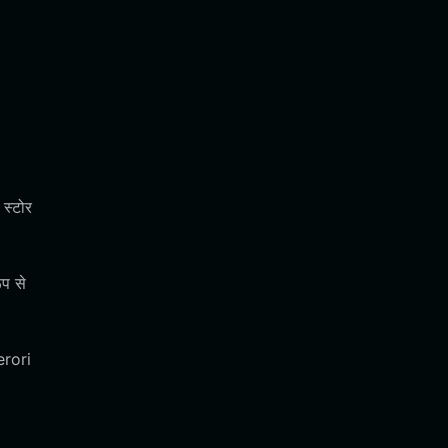
 स्टोर
प से
erori