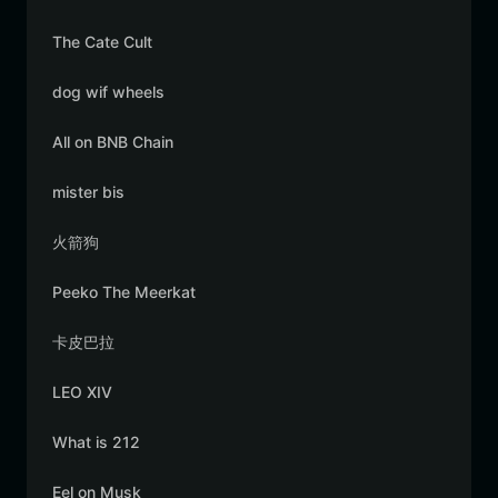
The Cate Cult
dog wif wheels
All on BNB Chain
mister bis
火箭狗
Peeko The Meerkat
卡皮巴拉
LEO XIV
What is 212
Eel on Musk