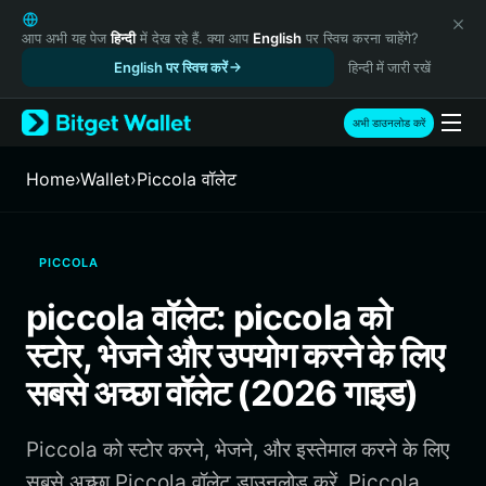
English
日本語
आप अभी यह पेज
हिन्दी
में देख रहे हैं. क्या आप
English
पर स्विच करना चाहेंगे?
Tiếng Việt
English पर स्विच करें
हिन्दी में जारी रखें
Русский
Español (Latinoamérica)
अभी डाउनलोड करें
Türkçe
Italiano
Home
›
Wallet
›
Piccola वॉलेट
Français
Deutsch
简体中文
PICCOLA
繁體中文
Português (Portugal)
piccola वॉलेट: piccola को
Bahasa Indonesia
स्टोर, भेजने और उपयोग करने के लिए
ภาษาไทย
हिन्दी
सबसे अच्छा वॉलेट (2026 गाइड)
বাংলা
Español
Piccola को स्टोर करने, भेजने, और इस्तेमाल करने के लिए
Português (Brasil)
Español (Argentina)
सबसे अच्छा Piccola वॉलेट डाउनलोड करें. Piccola