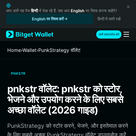
English
日本語
आप अभी यह पेज
हिन्दी
में देख रहे हैं. क्या आप
English
पर स्विच करना चाहेंगे?
Tiếng Việt
English पर स्विच करें
हिन्दी में जारी रखें
Русский
Español (Latinoamérica)
अभी डाउनलोड करें
Türkçe
Italiano
Home
›
Wallet
›
PunkStrategy वॉलेट
Français
Deutsch
简体中文
PNKSTR
繁體中文
Português (Portugal)
pnkstr वॉलेट: pnkstr को स्टोर,
Bahasa Indonesia
भेजने और उपयोग करने के लिए सबसे
ภาษาไทย
हिन्दी
अच्छा वॉलेट (2026 गाइड)
বাংলা
Español
PunkStrategy को स्टोर करने, भेजने, और इस्तेमाल करने
Português (Brasil)
Español (Argentina)
के लिए सबसे अच्छा PunkStrategy वॉलेट डाउनलोड करें.