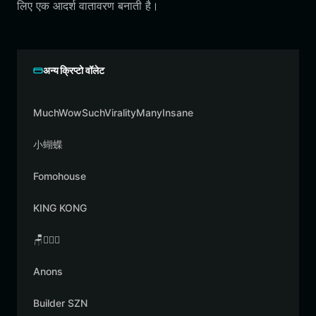
लिए एक आदर्श वातावरण बनाती है।
अन्य क्रिप्टो वॉलेट
MuchWowSuchViralityManyInsane
小蝴蝶
Fomohouse
KING KONG
🪑👳🏾‍♂️
Anons
Builder SZN