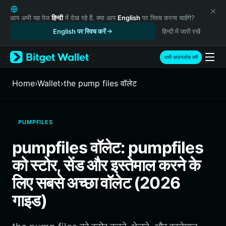
English
日本語
आप अभी यह पेज
हिन्दी
में देख रहे हैं. क्या आप
English
पर स्विच करना चाहेंगे?
Tiếng Việt
English पर स्विच करें
हिन्दी में जारी रखें
Русский
Español (Latinoamérica)
अभी डाउनलोड करें
Türkçe
Italiano
Home
›
Wallet
›
the pump files वॉलेट
Français
Deutsch
简体中文
PUMPFILES
繁體中文
Português (Portugal)
pumpfiles वॉलेट: pumpfiles
Bahasa Indonesia
को स्टोर, सेंड और इस्तेमाल करने के
ภาษาไทย
हिन्दी
लिए सबसे अच्छा वॉलेट (2026
বাংলা
गाइड)
Español
Português (Brasil)
Español (Argentina)