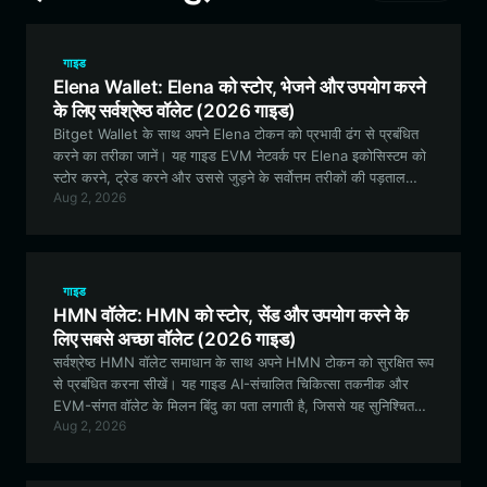
गाइड
Elena Wallet: Elena को स्टोर, भेजने और उपयोग करने
के लिए सर्वश्रेष्ठ वॉलेट (2026 गाइड)
Bitget Wallet के साथ अपने Elena टोकन को प्रभावी ढंग से प्रबंधित
करने का तरीका जानें। यह गाइड EVM नेटवर्क पर Elena इकोसिस्टम को
स्टोर करने, ट्रेड करने और उससे जुड़ने के सर्वोत्तम तरीकों की पड़ताल
Aug 2, 2026
करती है।
गाइड
HMN वॉलेट: HMN को स्टोर, सेंड और उपयोग करने के
लिए सबसे अच्छा वॉलेट (2026 गाइड)
सर्वश्रेष्ठ HMN वॉलेट समाधान के साथ अपने HMN टोकन को सुरक्षित रूप
से प्रबंधित करना सीखें। यह गाइड AI-संचालित चिकित्सा तकनीक और
EVM-संगत वॉलेट के मिलन बिंदु का पता लगाती है, जिससे यह सुनिश्चित
Aug 2, 2026
होता है कि आपकी संपत्ति पर आपका पूर्ण नियंत्रण रहे।