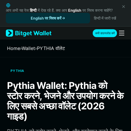
English
日本語
आप अभी यह पेज
हिन्दी
में देख रहे हैं. क्या आप
English
पर स्विच करना चाहेंगे?
Tiếng Việt
English पर स्विच करें
हिन्दी में जारी रखें
Русский
Español (Latinoamérica)
अभी डाउनलोड करें
Türkçe
Italiano
Home
›
Wallet
›
PYTHIA वॉलेट
Français
Deutsch
简体中文
PYTHIA
繁體中文
Português (Portugal)
Pythia Wallet: Pythia को
Bahasa Indonesia
स्टोर करने, भेजने और उपयोग करने के
ภาษาไทย
हिन्दी
लिए सबसे अच्छा वॉलेट (2026
বাংলা
गाइड)
Español
Português (Brasil)
Español (Argentina)