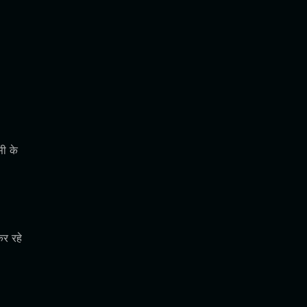
ी के
र रहे