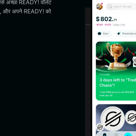
सबसे अच्छा READY! वॉलेट
ना, और अपने READY! को