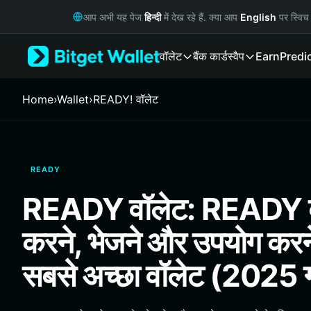
English
आप अभी यह पेज
हिन्दी
में देख रहे हैं. क्या आप
English
पर स्विच 
日本語
Tiếng Việt
वॉलेट
बैंक कार्ड
स्वैप
Earn
Predi
Русский
Español (Latinoamérica)
Türkçe
Home
›
Wallet
›
READY! वॉलेट
Italiano
Français
Deutsch
简体中文
READY
繁體中文
Português (Portugal)
READY वॉलेट: READY को
Bahasa Indonesia
ภาษาไทย
करने, भेजने और उपयोग करन
हिन्दी
বাংলা
सबसे अच्छा वॉलेट (2025 
Español
Português (Brasil)
Español (Argentina)