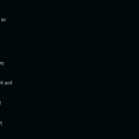
 का
लिए
ं कार्य
ी
िए