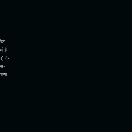
लेट
थ है
न) के
ंस-
ान्य