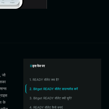
इस पेज पर
, जो
1. READY वॉलेट क्या है?
इसका
्शन्स
2. Bitget READY वॉलेट डाउनलोड करें
प्राइस
3. Bitget READY वॉलेट क्यों चुनें?
य के
4. READY वॉलेट कैसे बनाएं