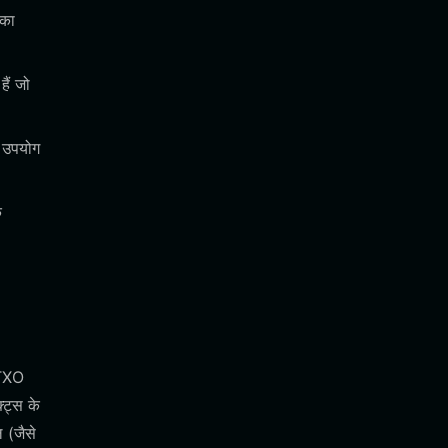
 का
ैं जो
ा उपयोग
े
UTXO
्ट्स के
 (जैसे