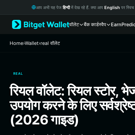
English
आप अभी यह पेज
हिन्दी
में देख रहे हैं. क्या आप
English
पर स्विच 
日本語
Tiếng Việt
वॉलेट
बैंक कार्ड
स्वैप
Earn
Predi
Русский
Español (Latinoamérica)
Türkçe
Home
›
Wallet
›
real वॉलेट
Italiano
Français
Deutsch
简体中文
REAL
繁體中文
Português (Portugal)
रियल वॉलेट: रियल स्टोर, भ
Bahasa Indonesia
ภาษาไทย
उपयोग करने के लिए सर्वश्रेष्
हिन्दी
বাংলা
(2026 गाइड)
Español
Português (Brasil)
Español (Argentina)