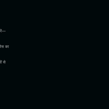
रें—
रेस का
ं से