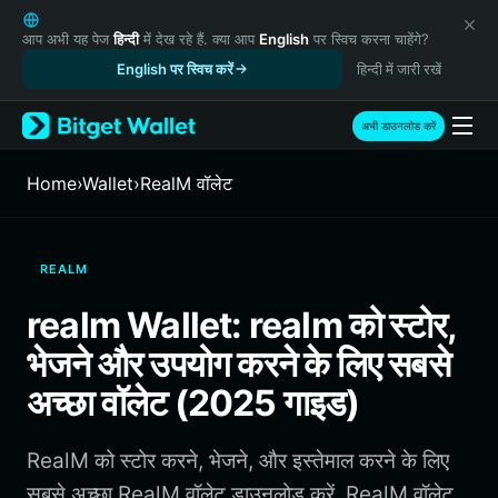
English
日本語
आप अभी यह पेज
हिन्दी
में देख रहे हैं. क्या आप
English
पर स्विच करना चाहेंगे?
Tiếng Việt
English पर स्विच करें
हिन्दी में जारी रखें
Русский
Español (Latinoamérica)
अभी डाउनलोड करें
Türkçe
Italiano
Home
›
Wallet
›
RealM वॉलेट
Français
Deutsch
简体中文
REALM
繁體中文
Português (Portugal)
realm Wallet: realm को स्टोर,
Bahasa Indonesia
भेजने और उपयोग करने के लिए सबसे
ภาษาไทย
हिन्दी
अच्छा वॉलेट (2025 गाइड)
বাংলা
Español
RealM को स्टोर करने, भेजने, और इस्तेमाल करने के लिए
Português (Brasil)
Español (Argentina)
सबसे अच्छा RealM वॉलेट डाउनलोड करें. RealM वॉलेट