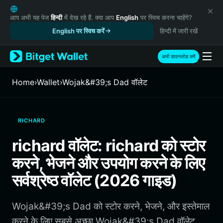
English
日本語
आप अभी यह पेज
हिन्दी
में देख रहे हैं. क्या आप
English
पर स्विच करना चाहेंगे?
Tiếng Việt
English पर स्विच करें
हिन्दी में जारी रखें
Русский
Español (Latinoamérica)
अभी डाउनलोड करें
Türkçe
Italiano
Home
›
Wallet
›
Wojak&#39;s Dad वॉलेट
Français
Deutsch
简体中文
RICHARD
繁體中文
Português (Portugal)
richard वॉलेट: richard को स्टोर
Bahasa Indonesia
करने, भेजने और उपयोग करने के लिए
ภาษาไทย
हिन्दी
सर्वश्रेष्ठ वॉलेट (2026 गाइड)
বাংলা
Español
Wojak&#39;s Dad को स्टोर करने, भेजने, और इस्तेमाल
Português (Brasil)
Español (Argentina)
करने के लिए सबसे अच्छा Wojak&#39;s Dad वॉलेट