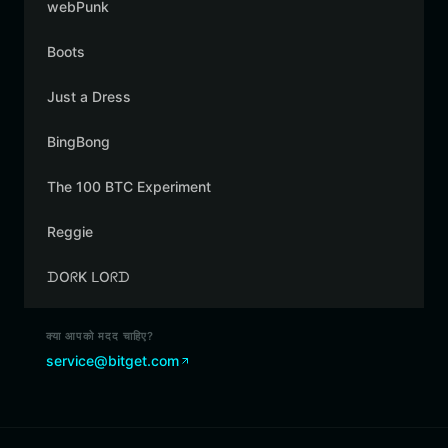
webPunk
Boots
Just a Dress
BingBong
The 100 BTC Experiment
Reggie
ᗪOᖇK ᒪOᖇᗪ
क्या आपको मदद चाहिए?
service@bitget.com