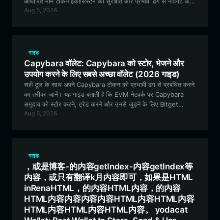
आधारित मीम टोकन इकोसिस्टम को सुरक्षित और प्रभावी ढंग से नेविगेट करने
Aug 5, 2026
के लिए आवश्यक हर जानकारी प्रदान करती है।
गाइड
Capybara वॉलेट: Capybara को स्टोर, भेजने और
उपयोग करने के लिए सबसे अच्छा वॉलेट (2026 गाइड)
सही टूल के साथ अपने Capybara टोकन को प्रभावी ढंग से प्रबंधित करने
का तरीका जानें। यह गाइड बताती है कि EVM नेटवर्क पर Capybara
समुदाय को स्टोर करने, ट्रेड करने और उनसे जुड़ने के लिए Bitget
Aug 6, 2026
Wallet आदर्श विकल्प क्यों है।
गाइड
，或是博客-的内容getIndex-内容getIndex等
内容，或只有翻译k月内容即可，如果是HTML
inRenaHTML，的内容HTML内容，的内容
HTML内容内容内容内容HTML内容HTML内容
HTML内容HTML内容HTML内容。 yodacat