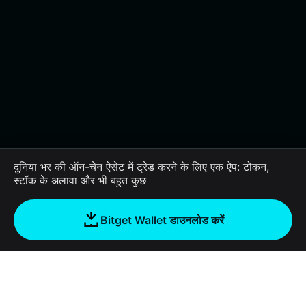
guide covers the essentials of storing, trading, and
engaging with this Solana-based meme token securely.
Discover how to manage your yodacat assets
efficiently using the Bitget Wallet. This guide covers
the essentials of storing, trading, and engaging with
this Solana-based meme token securely. Discover how
to manage your yodacat assets efficiently using the
Bitget Wallet. This guide covers the essentials of
storing, trading, and engaging with this Solana-based
meme token securely. Discover how to manage your
yodacat assets efficiently using the Bitget Wallet. This
guide covers the essentials of storing, trading, and
engaging with this Solana-based meme token securely.
दुनिया भर की ऑन-चेन ऐसेट में ट्रेड करने के लिए एक ऐप: टोकन,
Discover how to manage your yodacat assets
स्टॉक के अलावा और भी बहुत कुछ
efficiently using the Bitget Wallet. This guide covers
the essentials of storing, trading, and engaging with
this Solana-based meme token securely. Discover how
Bitget Wallet डाउनलोड करें
to manage your yodacat assets efficiently using the
Bitget Wallet. This guide covers the essentials of
storing, trading, and engaging with this Solana-based
meme token securely. Discover how to manage your
yodacat assets efficiently using the Bitget Wallet. This
guide covers the essentials of storing, trading, and