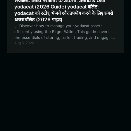
Wallet: Best Wallet to Store, Send & Use
yodacat (2026 Guide) yodacat वॉलेट:
yodacat को स्टोर, भेजने और उपयोग करने के लिए सबसे
अच्छा वॉलेट (2026 गाइड)
。 Discover how to manage your yodacat assets
efficiently using the Bitget Wallet. This guide covers
the essentials of storing, trailer, trading, and engaging
Aug 6, 2026
with this Solana-based meme token automatically. （注
意重力重要：必须重力重要注意：必须重力重要：必须保持
格式完全ียน的。如果原文本:g，你必须输出g。如果是html，
必须保留html标签，必须保留内容内部的html标签。必须原
样保持格式，必须原样保持格式。必须保留所有的html标
签！，只翻译文本内容部分。同时不得添加任何引导性文
案。） Discover how to manage your yodacat assets
efficiently using the Bitget Wallet. This guide covers
the essentials of storing, trading, and engaging with
this Solana-based meme token securely. Discover how
to manage your yodacat assets efficiently using the
Bitget Wallet. This guide covers the essentials of
storing, trading, and engaging with this Solana-based
meme token securely. Discover how to manage your
yodacat assets efficiently using the Bitget Wallet. This