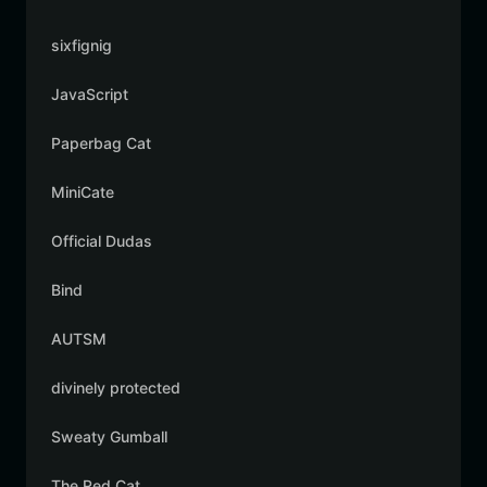
sixfignig
JavaScript
Paperbag Cat
MiniCate
Official Dudas
Bind
AUTSM
divinely protected
Sweaty Gumball
The Red Cat