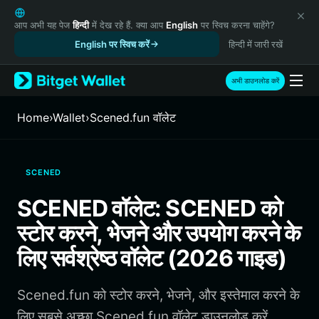
English
日本語
आप अभी यह पेज
हिन्दी
में देख रहे हैं. क्या आप
English
पर स्विच करना चाहेंगे?
Tiếng Việt
English पर स्विच करें
हिन्दी में जारी रखें
Русский
Español (Latinoamérica)
अभी डाउनलोड करें
Türkçe
Italiano
Home
›
Wallet
›
Scened.fun वॉलेट
Français
Deutsch
简体中文
SCENED
繁體中文
Português (Portugal)
SCENED वॉलेट: SCENED को
Bahasa Indonesia
स्टोर करने, भेजने और उपयोग करने के
ภาษาไทย
हिन्दी
लिए सर्वश्रेष्ठ वॉलेट (2026 गाइड)
বাংলা
Español
Scened.fun को स्टोर करने, भेजने, और इस्तेमाल करने के
Português (Brasil)
Español (Argentina)
लिए सबसे अच्छा Scened.fun वॉलेट डाउनलोड करें.