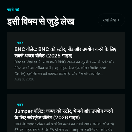
पढ़ते रहें
इसी विषय से जुड़े लेख
सभी लेख
गाइड
BNC वॉलेट: BNC को स्टोर, सेंड और उपयोग करने के लिए
सबसे अच्छा वॉलेट (2025 गाइड)
Bitget Wallet के साथ अपने BNC टोकन को सुरक्षित रूप से स्टोर और
मैनेज करने का तरीका जानें। यह गाइड बिल्ड एंड कोड (Build and
Code) इकोसिस्टम की पड़ताल करती है, और EVM-आधारित
Aug 6, 2026
इंफ्रास्ट्रक्चर एसेट्स के लिए सर्वोत्तम वॉलेट सुविधाओं पर विशेषज्ञ अंतर्दृष्टि
प्रदान करती है।
गाइड
Jumper वॉलेट: जम्पर को स्टोर, भेजने और उपयोग करने
के लिए सर्वश्रेष्ठ वॉलेट (2026 गाइड)
अपने Jumper टोकन को प्रबंधित करने का सबसे अच्छा तरीका खोज रहे
हैं? यह गाइड बताती है कि EVM चेन पर Jumper इकोसिस्टम को स्टोर