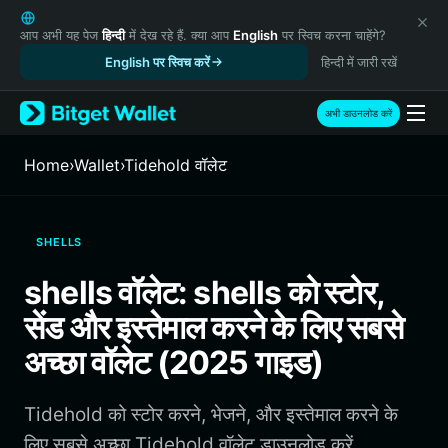
English
日本語
आप अभी यह पेज
हिन्दी
में देख रहे हैं. क्या आप
English
पर स्विच करना चाहेंगे?
Tiếng Việt
English पर स्विच करें
हिन्दी में जारी रखें
Русский
Español (Latinoamérica)
अभी डाउनलोड करें
Türkçe
Italiano
Home
›
Wallet
›
Tidehold वॉलेट
Français
Deutsch
简体中文
SHELLS
繁體中文
Português (Portugal)
shells वॉलेट: shells को स्टोर,
Bahasa Indonesia
सेंड और इस्तेमाल करने के लिए सबसे
ภาษาไทย
हिन्दी
अच्छा वॉलेट (2025 गाइड)
বাংলা
Español
Tidehold को स्टोर करने, भेजने, और इस्तेमाल करने के
Português (Brasil)
Español (Argentina)
लिए सबसे अच्छा Tidehold वॉलेट डाउनलोड करें.