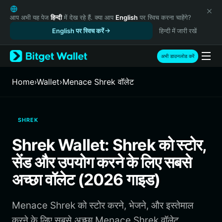
English
日本語
आप अभी यह पेज
हिन्दी
में देख रहे हैं. क्या आप
English
पर स्विच करना चाहेंगे?
Tiếng Việt
English पर स्विच करें
हिन्दी में जारी रखें
Русский
Español (Latinoamérica)
अभी डाउनलोड करें
Türkçe
Italiano
Home
›
Wallet
›
Menace Shrek वॉलेट
Français
Deutsch
简体中文
SHREK
繁體中文
Português (Portugal)
Shrek Wallet: Shrek को स्टोर,
Bahasa Indonesia
सेंड और उपयोग करने के लिए सबसे
ภาษาไทย
हिन्दी
अच्छा वॉलेट (2026 गाइड)
বাংলা
Español
Menace Shrek को स्टोर करने, भेजने, और इस्तेमाल
Português (Brasil)
Español (Argentina)
करने के लिए सबसे अच्छा Menace Shrek वॉलेट