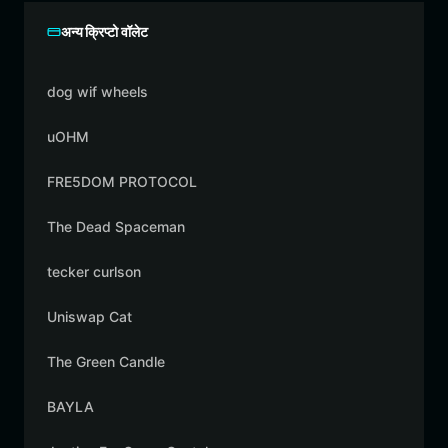
अन्य क्रिप्टो वॉलेट
dog wif wheels
uOHM
FRE5DOM PROTOCOL
The Dead Spaceman
tecker curlson
Uniswap Cat
The Green Candle
BAYLA