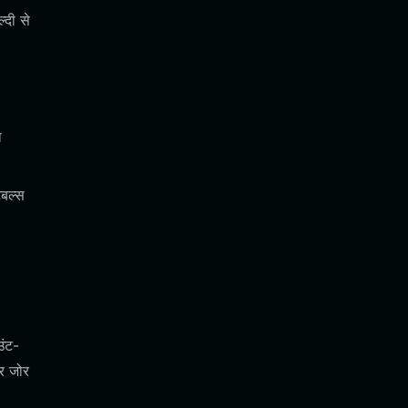
्दी से
ो
बल्स
उंट-
र जोर