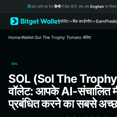
English
आप अभी यह पेज
हिन्दी
में देख रहे हैं. क्या आप
English
पर स्विच 
日本語
Tiếng Việt
वॉलेट
बैंक कार्ड
स्वैप
Earn
Predi
Русский
Español (Latinoamérica)
Türkçe
Home
›
Wallet
›
Sol The Trophy Tomato वॉलेट
Italiano
Français
Deutsch
简体中文
SOL
繁體中文
Português (Portugal)
SOL (Sol The Troph
Bahasa Indonesia
ภาษาไทย
वॉलेट: आपके AI-संचालित 
हिन्दी
বাংলা
प्रबंधित करने का सबसे अच्
Español
Português (Brasil)
Español (Argentina)