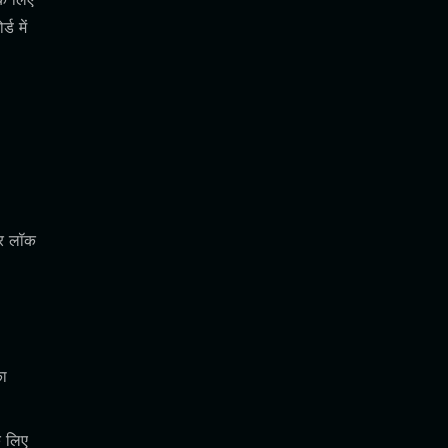
ड में
तर लॉक
का
े लिए