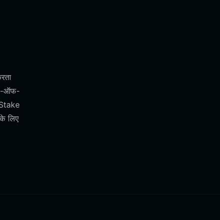
करता
ूफ-ऑफ-
ि Stake
के लिए