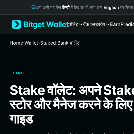
English
आप अभी यह पेज
हिन्दी
में देख रहे हैं. क्या आप
English
पर स्विच 
日本語
Tiếng Việt
वॉलेट
बैंक कार्ड
स्वैप
Earn
Predi
Русский
Español (Latinoamérica)
Türkçe
Home
›
Wallet
›
Staked Bank वॉलेट
Italiano
Français
Deutsch
简体中文
STAKE
繁體中文
Português (Portugal)
Stake वॉलेट: अपने Stak
Bahasa Indonesia
ภาษาไทย
स्टोर और मैनेज करने के लिए
हिन्दी
বাংলা
गाइड
Español
Português (Brasil)
Español (Argentina)