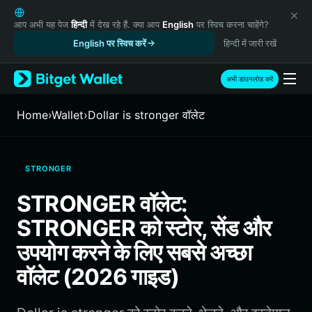
English
日本語
आप अभी यह पेज
हिन्दी
में देख रहे हैं. क्या आप
English
पर स्विच करना चाहेंगे?
Tiếng Việt
English पर स्विच करें
हिन्दी में जारी रखें
Русский
Español (Latinoamérica)
अभी डाउनलोड करें
Türkçe
Italiano
Home
›
Wallet
›
Dollar is stronger वॉलेट
Français
Deutsch
简体中文
STRONGER
繁體中文
Português (Portugal)
STRONGER वॉलेट:
Bahasa Indonesia
STRONGER को स्टोर, सेंड और
ภาษาไทย
हिन्दी
उपयोग करने के लिए सबसे अच्छा
বাংলা
वॉलेट (2026 गाइड)
Español
Português (Brasil)
Español (Argentina)