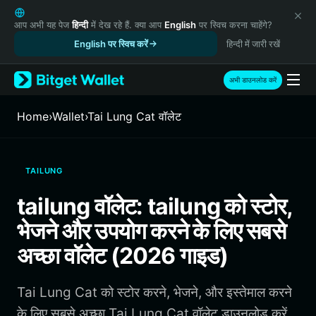
English
日本語
आप अभी यह पेज
हिन्दी
में देख रहे हैं. क्या आप
English
पर स्विच करना चाहेंगे?
Tiếng Việt
English पर स्विच करें
हिन्दी में जारी रखें
Русский
Español (Latinoamérica)
अभी डाउनलोड करें
Türkçe
Italiano
Home
›
Wallet
›
Tai Lung Cat वॉलेट
Français
Deutsch
简体中文
TAILUNG
繁體中文
Português (Portugal)
tailung वॉलेट: tailung को स्टोर,
Bahasa Indonesia
भेजने और उपयोग करने के लिए सबसे
ภาษาไทย
हिन्दी
अच्छा वॉलेट (2026 गाइड)
বাংলা
Español
Tai Lung Cat को स्टोर करने, भेजने, और इस्तेमाल करने
Português (Brasil)
Español (Argentina)
के लिए सबसे अच्छा Tai Lung Cat वॉलेट डाउनलोड करें.