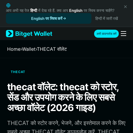
English
日本語
आप अभी यह पेज
हिन्दी
में देख रहे हैं. क्या आप
English
पर स्विच करना चाहेंगे?
Tiếng Việt
English पर स्विच करें
हिन्दी में जारी रखें
Русский
Español (Latinoamérica)
अभी डाउनलोड करें
Türkçe
Italiano
Home
›
Wallet
›
THECAT वॉलेट
Français
Deutsch
简体中文
THECAT
繁體中文
Português (Portugal)
thecat वॉलेट: thecat को स्टोर,
Bahasa Indonesia
सेंड और उपयोग करने के लिए सबसे
ภาษาไทย
हिन्दी
अच्छा वॉलेट (2026 गाइड)
বাংলা
Español
THECAT को स्टोर करने, भेजने, और इस्तेमाल करने के लिए
Português (Brasil)
Español (Argentina)
सबसे अच्छा THECAT वॉलेट डाउनलोड करें. THECAT