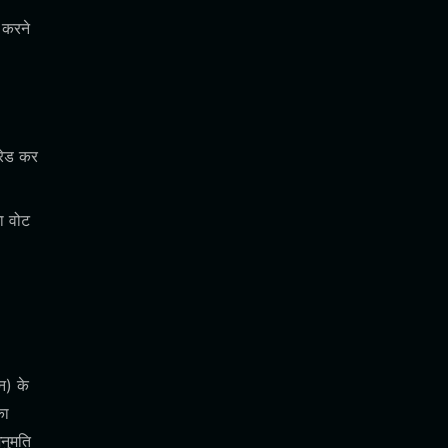
 करने
रेड कर
ा वोट
न) के
का
नुमति