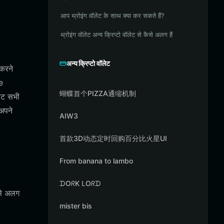
आप थ्रोइंग वॉलेट के साथ क्या कर सकते हैं?
थ्रोइंग वॉलेट अन्य क्रिप्टो वॉलेट से कैसे अलग हैं
अन्य क्रिप्टो वॉलेट
 करने
e
蝴蝶首个PIZZA通缩机制
लेट सभी
अपने
AIW3
首款3D动态定时回购百分比火星UI
From banana to lambo
ᗪOᖇK ᒪOᖇᗪ
 से अलग
mister bis