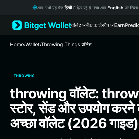
English
आप अभी यह पेज
हिन्दी
में देख रहे हैं. क्या आप
English
पर स्विच 
日本語
Tiếng Việt
वॉलेट
बैंक कार्ड
स्वैप
Earn
Predi
Русский
Español (Latinoamérica)
Türkçe
Home
›
Wallet
›
Throwing Things वॉलेट
Italiano
Français
Deutsch
简体中文
THROWING
繁體中文
Português (Portugal)
throwing वॉलेट: throw
Bahasa Indonesia
ภาษาไทย
स्टोर, सेंड और उपयोग करने
हिन्दी
বাংলা
अच्छा वॉलेट (2026 गाइड)
Español
Português (Brasil)
Español (Argentina)