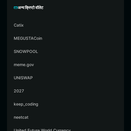
अन्य क्रिप्टो वॉलेट
Catix
MEGUSTACoin
SNOWPOOL
meme.gov
UNISWAP
2027
keep_coding
neetcat
United Future World Currency