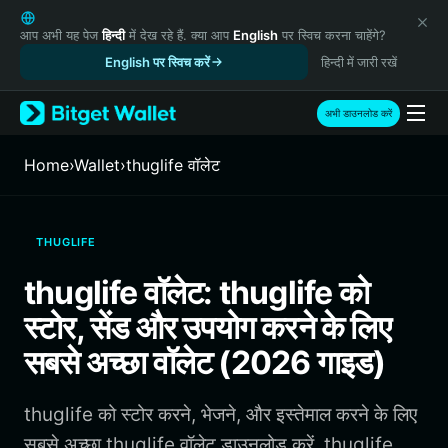
English
日本語
आप अभी यह पेज
हिन्दी
में देख रहे हैं. क्या आप
English
पर स्विच करना चाहेंगे?
Tiếng Việt
English पर स्विच करें
हिन्दी में जारी रखें
Русский
Español (Latinoamérica)
अभी डाउनलोड करें
Türkçe
Italiano
Home
›
Wallet
›
thuglife वॉलेट
Français
Deutsch
简体中文
THUGLIFE
繁體中文
Português (Portugal)
thuglife वॉलेट: thuglife को
Bahasa Indonesia
स्टोर, सेंड और उपयोग करने के लिए
ภาษาไทย
हिन्दी
सबसे अच्छा वॉलेट (2026 गाइड)
বাংলা
Español
thuglife को स्टोर करने, भेजने, और इस्तेमाल करने के लिए
Português (Brasil)
Español (Argentina)
सबसे अच्छा thuglife वॉलेट डाउनलोड करें. thuglife