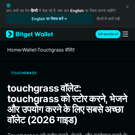
English
日本語
आप अभी यह पेज
हिन्दी
में देख रहे हैं. क्या आप
English
पर स्विच करना चाहेंगे?
Tiếng Việt
English पर स्विच करें
हिन्दी में जारी रखें
Русский
Español (Latinoamérica)
अभी डाउनलोड करें
Türkçe
Italiano
Home
›
Wallet
›
Touchgrass वॉलेट
Français
Deutsch
简体中文
TOUCHGRASS
繁體中文
Português (Portugal)
touchgrass वॉलेट:
Bahasa Indonesia
touchgrass को स्टोर करने, भेजने
ภาษาไทย
हिन्दी
और उपयोग करने के लिए सबसे अच्छा
বাংলা
वॉलेट (2026 गाइड)
Español
Português (Brasil)
Español (Argentina)