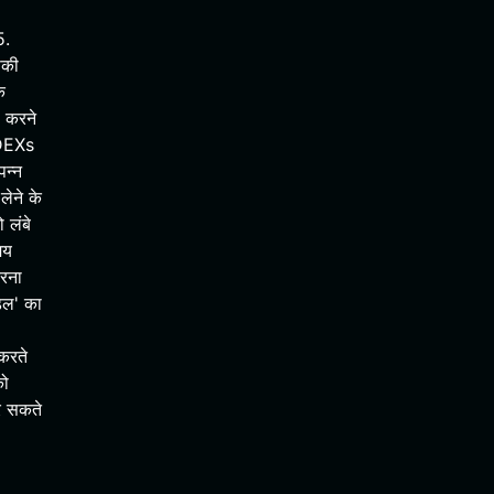
5.
पकी
क
प करने
 DEXs
पन्न
लेने के
 लंबे
मय
करना
डल' का
करते
को
र सकते