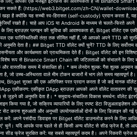
रने के लिए, आपको एक मजबूत इंटरफ़ेस की आवश्यकता है जो Binance Smart
लोड कर सकते हैं: (https://web3.bitget.com/zh-CN/wallet-downlo
ं खड़ा है क्योंकि यह सच्ची स्व-हिरासत (self-custody) प्रदान करता है, यह
जियाँ रखते हैं। चाहे आप iOS या Android के माध्यम से चलते-फिरते अपने
िंग के लिए ब्राउज़र प्लगइन की सुविधा की आवश्यकता हो, Bitget वॉलेट एक एक
वल एक पारिस्थितिकी तंत्र तक सीमित नहीं हैं, जो आपको अपने TTD को सुरक्
ी अनुमति देता है। ## Bitget TTD वॉलेट क्यों चुनें? TTD के लिए सर्वोत्तम 
नीयता और कार्यक्षमता को प्राथमिकता देते हैं। Bitget वॉलेट को इन विशिष्ट
ा: विशेष रूप से Binance Smart Chain की जटिलताओं को संभालने के लिए 
क और वास्तविक समय में संसाधित हो। * कम लेनदेन शुल्क: गैस शुल्क अनुमान 
, जो उच्च-अस्थिरता वाले मीम टोकन बाजारों में भाग लेते समय महत्वपूर्ण है।
ाथ, Bitget सुरक्षा की एक अतिरिक्त परत प्रदान करता है जो कई मानक वॉलेट मे
्बाध DApp एकीकरण: एकीकृत DApp ब्राउज़र आपको अपने वॉलेट वातावरण की सुर
s) से जुड़ने की अनुमति देता है। * समुदाय-संचालित विकास समर्थन: वॉलेट इंटर
इन किया गया है, जो सक्रिय व्यापारियों के लिए स्पष्ट डेटा विज़ुअलाइज़ेशन औ
लेट सेट करना शुरुआती और अनुभवी उपयोगकर्ताओं दोनों के लिए डिज़ाइन की गई
्टॉल करें: अपने पसंदीदा डिवाइस पर Bitget वॉलेट डाउनलोड करने के लिए आध
ाएं' चुनें। यदि आपके पास पहले से ही किसी अन्य वॉलेट से सीड फ्रेज है, तो 
अपना सीड फ्रेज सुरक्षित करें: यह सबसे महत्वपूर्ण कदम है। अपने रिकवरी फ्रेज क