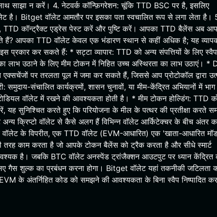
साथ साझा न करें। 4. नेटवर्क कॉन्फ़िगरेशन: चूंकि TTD BSC पर है, इसलिए
ेट है। Bitget वॉलेट आमतौर पर इसका पता स्वचालित रूप से लगा लेता है। 
एं, TTD कॉन्ट्रैक्ट एड्रेस पेस्ट करें और पुष्टि करें। आपका TTD बैलेंस अब आ
 हैं? आपका TTD वॉलेट केवल एक भंडारण स्थान से कहीं अधिक है; यह व्याप
 प्रकार कर सकते हैं: * सट्टा व्यापार: TTD को अन्य संपत्तियों के लिए स्वै
 का लाभ उठाने के लिए मीम टोकन में निहित उच्च अस्थिरता का लाभ उठाएं। *
एक्सचेंजों पर तरलता पूल में जमा कर सकते हैं, जिससे आप प्रोटोकॉल द्वारा उत्
: समुदाय-संचालित कार्यक्रमों, शासन चुनावों, या मीम-केंद्रित अभियानों में भाग 
ियल वॉलेट में रखने की आवश्यकता होती है। * मीम टोकन होल्डिंग: TTD को
, यह सुनिश्चित करते हुए कि परियोजना के मील के पत्थर की प्रतीक्षा करते स
अन्य क्रिप्टो वॉलेट से कैसे अलग हैं विभिन्न वॉलेट आर्किटेक्चर के बीच अंतर 
 गए वॉलेट के विपरीत, एक TTD वॉलेट (EVM-आधारित) एक 'खाता-आधारित मॉ
रह काम करता है जो आपके टोकन बैलेंस को ट्रैक करता है और सीधे स्मार्ट
वश्यक है। जबकि BTC वॉलेट अनस्पेंड ट्रांजैक्शन आउटपुट पर ध्यान केंद्रित 
के लिए गैस शुल्क का प्रबंधन करना होगा। Bitget वॉलेट यहां तकनीकी जटिलता 
प EVM के अंतर्निहित कोड को समझने की आवश्यकता के बिना स्वैप निष्पादित क