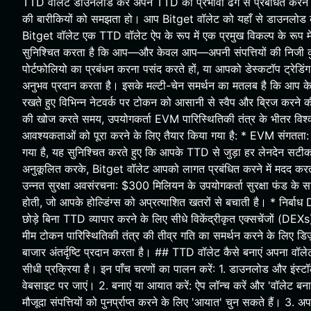
TTD वॉलेट डाउनलोड करें अपने TTD को प्रभावी ढंग से प्रबंधित क
की बारीकियों को समझता हो। आप Bitget वॉलेट को यहाँ से डाउन
Bitget वॉलेट एक TTD वॉलेट ऐप के रूप में एक प्रमुख विकल्प के रूप मे
सुनिश्चित करता है कि आप—और केवल आप—अपनी संपत्तियों की निजी कुं
पोर्टफोलियो का प्रबंधन करना पसंद करते हों, या आपको डेस्कटॉप ट्रेड
अनुभव प्रदान करता है। इसके मल्टी-चेन समर्थन का मतलब है कि आप के
रखते हुए विभिन्न नेटवर्क पर टोकन को आसानी से स्वैप और ब्रिज करने क
की खोज करते समय, उपयोगकर्ता EVM पारिस्थितिकी तंत्र के भीतर विश्वस
आवश्यकताओं को पूरा करने के लिए तैयार किया गया है: * EVM संगतत
गया है, यह सुनिश्चित करते हुए कि आपके TTD से जुड़ा हर लेनदेन सटी
अनुकूलित करके, Bitget वॉलेट आपको लागत प्रबंधित करने में मदद करता है
उन्नत सुरक्षा अवसंरचना: $300 मिलियन के उपयोगकर्ता सुरक्षा फंड के स
होती, जो आपके होल्डिंग्स को अप्रत्याशित खतरों से बचाती है। * निर
छोड़े बिना TTD व्यापार करने के लिए सीधे विकेंद्रीकृत एक्सचेंजों (DEX
मीम टोकन पारिस्थितिकी तंत्र की तीव्र गति का समर्थन करने के लिए डिज़ा
बाजार अंतर्दृष्टि प्रदान करता है। ## TTD वॉलेट कैसे बनाएं अपना वॉ
सीधी प्रक्रिया है। इन पाँच चरणों का पालन करें: 1. डाउनलोड और इंस
वेबसाइट पर जाएं। 2. बनाएं या आयात करें: ऐप लॉन्च करें और 'वॉलेट बन
मौजूदा संपत्तियों को पुनर्प्राप्त करने के लिए 'आयात' चुन सकते हैं। 3. 