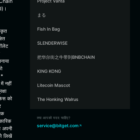
 Chain
Project Vanta
ad)।
まる
Fish In Bag
ीकृत
षित
SLENDERWISE
वॉलेट
把华尔街之牛带到BNBCHAIN
बनाया
को
KING KONG
 *
ं नहीं
Litecoin Mascot
क्षा
फ़ेस को
The Honking Walrus
र
 एक
क्या आपको मदद चाहिए?
िकारिक
service@bitget.com
आप अपनी
ो लिखें