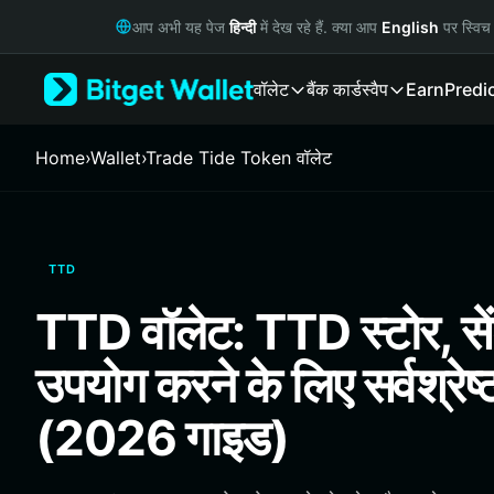
English
आप अभी यह पेज
हिन्दी
में देख रहे हैं. क्या आप
English
पर स्विच 
日本語
Tiếng Việt
वॉलेट
बैंक कार्ड
स्वैप
Earn
Predi
Русский
Español (Latinoamérica)
Türkçe
Home
›
Wallet
›
Trade Tide Token वॉलेट
Italiano
Français
Deutsch
简体中文
TTD
繁體中文
Português (Portugal)
TTD वॉलेट: TTD स्टोर, स
Bahasa Indonesia
ภาษาไทย
उपयोग करने के लिए सर्वश्रेष्
हिन्दी
বাংলা
(2026 गाइड)
Español
Português (Brasil)
Español (Argentina)