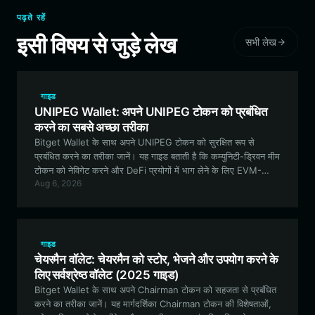
पढ़ते रहें
इसी विषय से जुड़े लेख
सभी लेख
गाइड
UNIPEG Wallet: अपने UNIPEG टोकन को प्रबंधित
करने का सबसे अच्छा तरीका
Bitget Wallet के साथ अपने UNIPEG टोकन को सुरक्षित रूप से
प्रबंधित करने का तरीका जानें। यह गाइड बताती है कि कम्युनिटी-ड्रिवन मीम
टोकन को नेविगेट करने और DeFi प्रयोगों में भाग लेने के लिए EVM-
Aug 6, 2026
कम्पैटिबल, डिसेंट्रलाइज्ड वॉलेट क्यों आवश्यक है।
गाइड
चेयरमैन वॉलेट: चेयरमैन को स्टोर, भेजने और उपयोग करने के
लिए सर्वश्रेष्ठ वॉलेट (2025 गाइड)
Bitget Wallet के साथ अपने Chairman टोकन को सहजता से प्रबंधित
करने का तरीका जानें। यह मार्गदर्शिका Chairman टोकन की विशेषताओं,