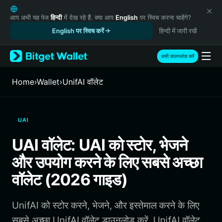
English
日本語
आप अभी यह पेज
हिन्दी
में देख रहे हैं. क्या आप
English
पर स्विच करना चाहेंगे?
Tiếng Việt
English पर स्विच करें
हिन्दी में जारी रखें
Русский
Español (Latinoamérica)
अभी डाउनलोड करें
Türkçe
Italiano
Home
›
Wallet
›
UnifAI वॉलेट
Français
Deutsch
简体中文
UAI
繁體中文
Português (Portugal)
UAI वॉलेट: UAI को स्टोर, भेजने
Bahasa Indonesia
और उपयोग करने के लिए सबसे अच्छा
ภาษาไทย
हिन्दी
वॉलेट (2026 गाइड)
বাংলা
Español
UnifAI को स्टोर करने, भेजने, और इस्तेमाल करने के लिए
Português (Brasil)
Español (Argentina)
सबसे अच्छा UnifAI वॉलेट डाउनलोड करें. UnifAI वॉलेट