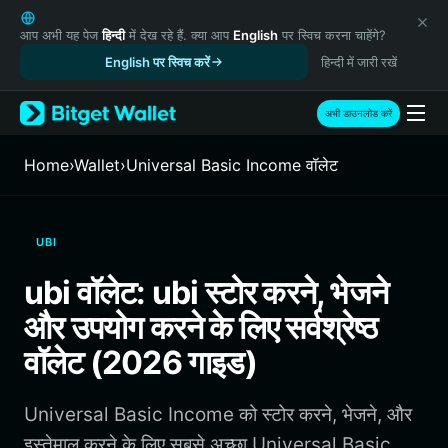
English
日本語
आप अभी यह पेज
हिन्दी
में देख रहे हैं. क्या आप
English
पर स्विच करना चाहेंगे?
Tiếng Việt
English पर स्विच करें
हिन्दी में जारी रखें
Русский
Español (Latinoamérica)
अभी डाउनलोड करें
Türkçe
Italiano
Home
›
Wallet
›
Universal Basic Income वॉलेट
Français
Deutsch
简体中文
UBI
繁體中文
Português (Portugal)
ubi वॉलेट: ubi स्टोर करने, भेजने
Bahasa Indonesia
और उपयोग करने के लिए सर्वश्रेष्ठ
ภาษาไทย
हिन्दी
वॉलेट (2026 गाइड)
বাংলা
Español
Universal Basic Income को स्टोर करने, भेजने, और
Português (Brasil)
Español (Argentina)
इस्तेमाल करने के लिए सबसे अच्छा Universal Basic