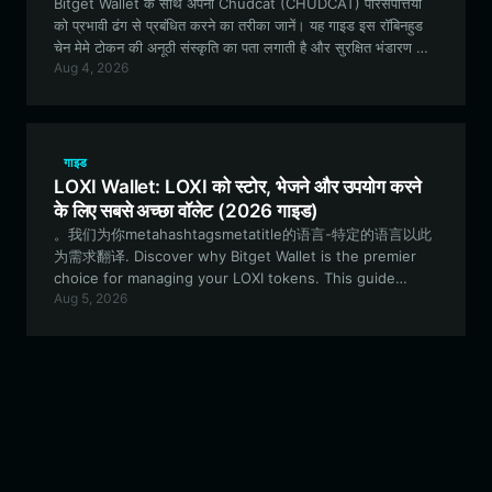
Bitget Wallet के साथ अपनी Chudcat (CHUDCAT) परिसंपत्तियों
को प्रभावी ढंग से प्रबंधित करने का तरीका जानें। यह गाइड इस रॉबिनहुड
चेन मेमे टोकन की अनूठी संस्कृति का पता लगाती है और सुरक्षित भंडारण और
Aug 4, 2026
सामुदायिक भागीदारी के लिए चरण-दर-चरण जानकारी प्रदान करती है।
गाइड
LOXI Wallet: LOXI को स्टोर, भेजने और उपयोग करने
के लिए सबसे अच्छा वॉलेट (2026 गाइड)
。我们为你metahashtagsmetatitle的语言-特定的语言以此
为需求翻译. Discover why Bitget Wallet is the premier
choice for managing your LOXI tokens. This guide
Aug 5, 2026
covers how to securely store, trade, and leverage the
AI-native insights of the LOXI ecosystem on the
Robinhood Chain.