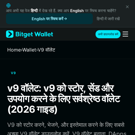
English
日本語
आप अभी यह पेज
हिन्दी
में देख रहे हैं. क्या आप
English
पर स्विच करना चाहेंगे?
Tiếng Việt
English पर स्विच करें
हिन्दी में जारी रखें
Русский
Español (Latinoamérica)
अभी डाउनलोड करें
Türkçe
Italiano
Home
›
Wallet
›
V9 वॉलेट
Français
Deutsch
简体中文
V9
繁體中文
Português (Portugal)
v9 वॉलेट: v9 को स्टोर, सेंड और
Bahasa Indonesia
उपयोग करने के लिए सर्वश्रेष्ठ वॉलेट
ภาษาไทย
हिन्दी
(2026 गाइड)
বাংলা
Español
V9 को स्टोर करने, भेजने, और इस्तेमाल करने के लिए सबसे
Português (Brasil)
Español (Argentina)
अच्छा V9 वॉलेट डाउनलोड करें. V9 वॉलेट बनाना, DApps