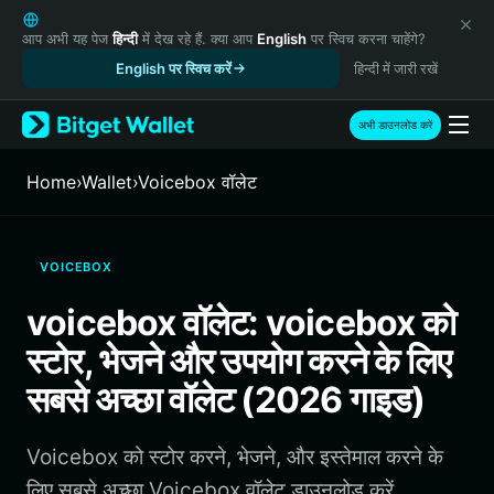
English
日本語
आप अभी यह पेज
हिन्दी
में देख रहे हैं. क्या आप
English
पर स्विच करना चाहेंगे?
Tiếng Việt
English पर स्विच करें
हिन्दी में जारी रखें
Русский
Español (Latinoamérica)
अभी डाउनलोड करें
Türkçe
Italiano
Home
›
Wallet
›
Voicebox वॉलेट
Français
Deutsch
简体中文
VOICEBOX
繁體中文
Português (Portugal)
voicebox वॉलेट: voicebox को
Bahasa Indonesia
स्टोर, भेजने और उपयोग करने के लिए
ภาษาไทย
हिन्दी
सबसे अच्छा वॉलेट (2026 गाइड)
বাংলা
Español
Voicebox को स्टोर करने, भेजने, और इस्तेमाल करने के
Português (Brasil)
Español (Argentina)
लिए सबसे अच्छा Voicebox वॉलेट डाउनलोड करें.