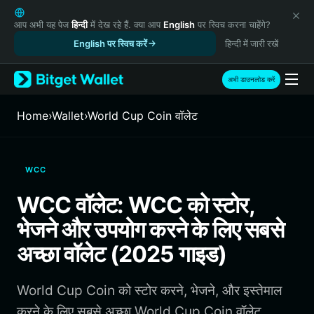
English
日本語
आप अभी यह पेज
हिन्दी
में देख रहे हैं. क्या आप
English
पर स्विच करना चाहेंगे?
Tiếng Việt
English पर स्विच करें
हिन्दी में जारी रखें
Русский
Español (Latinoamérica)
अभी डाउनलोड करें
Türkçe
Italiano
Home
›
Wallet
›
World Cup Coin वॉलेट
Français
Deutsch
简体中文
WCC
繁體中文
Português (Portugal)
WCC वॉलेट: WCC को स्टोर,
Bahasa Indonesia
भेजने और उपयोग करने के लिए सबसे
ภาษาไทย
हिन्दी
अच्छा वॉलेट (2025 गाइड)
বাংলা
Español
World Cup Coin को स्टोर करने, भेजने, और इस्तेमाल
Português (Brasil)
Español (Argentina)
करने के लिए सबसे अच्छा World Cup Coin वॉलेट