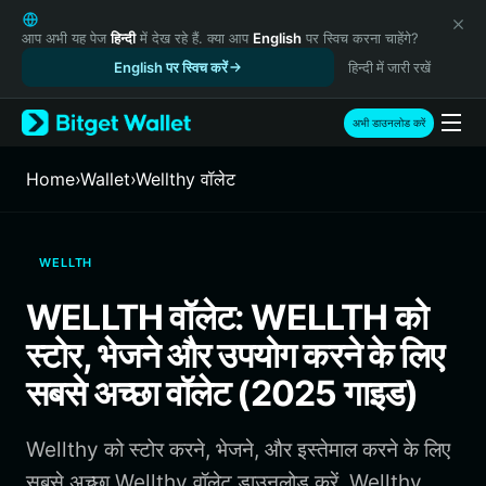
English
日本語
आप अभी यह पेज
हिन्दी
में देख रहे हैं. क्या आप
English
पर स्विच करना चाहेंगे?
Tiếng Việt
English पर स्विच करें
हिन्दी में जारी रखें
Русский
Español (Latinoamérica)
अभी डाउनलोड करें
Türkçe
Italiano
Home
›
Wallet
›
Wellthy वॉलेट
Français
Deutsch
简体中文
WELLTH
繁體中文
Português (Portugal)
WELLTH वॉलेट: WELLTH को
Bahasa Indonesia
स्टोर, भेजने और उपयोग करने के लिए
ภาษาไทย
हिन्दी
सबसे अच्छा वॉलेट (2025 गाइड)
বাংলা
Español
Wellthy को स्टोर करने, भेजने, और इस्तेमाल करने के लिए
Português (Brasil)
Español (Argentina)
सबसे अच्छा Wellthy वॉलेट डाउनलोड करें. Wellthy