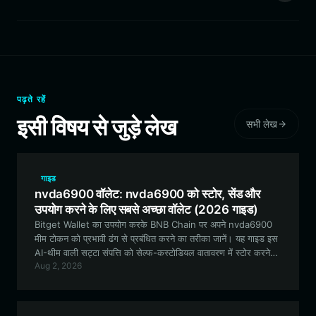
पढ़ते रहें
इसी विषय से जुड़े लेख
सभी लेख
गाइड
nvda6900 वॉलेट: nvda6900 को स्टोर, सेंड और
उपयोग करने के लिए सबसे अच्छा वॉलेट (2026 गाइड)
Bitget Wallet का उपयोग करके BNB Chain पर अपने nvda6900
मीम टोकन को प्रभावी ढंग से प्रबंधित करने का तरीका जानें। यह गाइड इस
AI-थीम वाली सट्टा संपत्ति को सेल्फ-कस्टोडियल वातावरण में स्टोर करने
Aug 2, 2026
की विशेषताओं, सुरक्षा और व्यावहारिक उपयोग के मामलों का पता लगाती है।