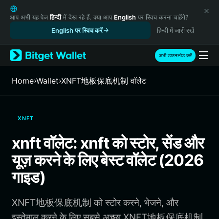
English
日本語
आप अभी यह पेज
हिन्दी
में देख रहे हैं. क्या आप
English
पर स्विच करना चाहेंगे?
Tiếng Việt
English पर स्विच करें
हिन्दी में जारी रखें
Русский
Español (Latinoamérica)
अभी डाउनलोड करें
Türkçe
Italiano
Home
›
Wallet
›
XNFT地板保底机制 वॉलेट
Français
Deutsch
简体中文
XNFT
繁體中文
Português (Portugal)
xnft वॉलेट: xnft को स्टोर, सेंड और
Bahasa Indonesia
यूज़ करने के लिए बेस्ट वॉलेट (2026
ภาษาไทย
हिन्दी
गाइड)
বাংলা
Español
XNFT地板保底机制 को स्टोर करने, भेजने, और
Português (Brasil)
Español (Argentina)
इस्तेमाल करने के लिए सबसे अच्छा XNFT地板保底机制