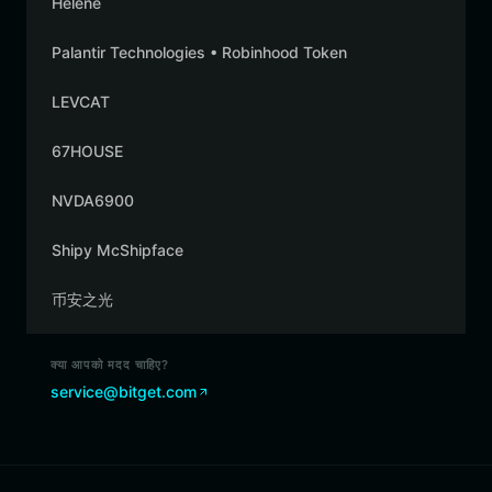
Helene
Palantir Technologies • Robinhood Token
LEVCAT
67HOUSE
NVDA6900
Shipy McShipface
币安之光
क्या आपको मदद चाहिए?
service@bitget.com