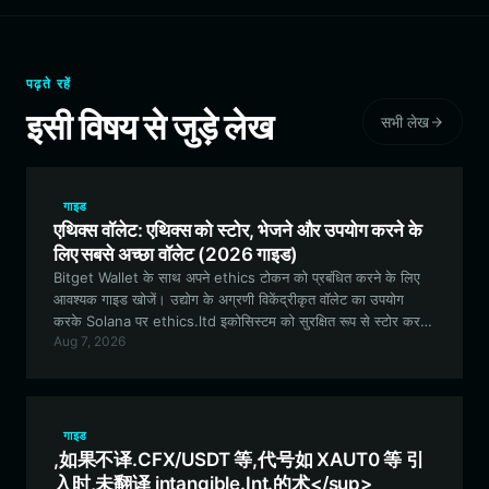
पढ़ते रहें
इसी विषय से जुड़े लेख
सभी लेख
गाइड
एथिक्स वॉलेट: एथिक्स को स्टोर, भेजने और उपयोग करने के
लिए सबसे अच्छा वॉलेट (2026 गाइड)
Bitget Wallet के साथ अपने ethics टोकन को प्रबंधित करने के लिए
आवश्यक गाइड खोजें। उद्योग के अग्रणी विकेंद्रीकृत वॉलेट का उपयोग
करके Solana पर ethics.ltd इकोसिस्टम को सुरक्षित रूप से स्टोर करना,
Aug 7, 2026
ट्रेड करना और उसके साथ इंटरैक्ट करना सीखें।
गाइड
,如果不译.CFX/USDT 等,代号如 XAUT0 等 引
入时,未翻译 intangible.Int.的术</sup>