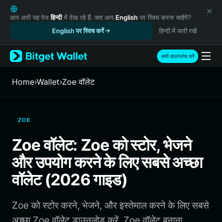
English
日本語
आप अभी यह पेज
हिन्दी
में देख रहे हैं. क्या आप
English
पर स्विच करना चाहेंगे?
Tiếng Việt
English पर स्विच करें
हिन्दी में जारी रखें
Русский
Español (Latinoamérica)
अभी डाउनलोड करें
Türkçe
Italiano
Home
›
Wallet
›
Zoe वॉलेट
Français
Deutsch
简体中文
ZOE
繁體中文
Português (Portugal)
Zoe वॉलेट: Zoe को स्टोर, भेजने
Bahasa Indonesia
और उपयोग करने के लिए सबसे अच्छा
ภาษาไทย
हिन्दी
वॉलेट (2026 गाइड)
বাংলা
Español
Zoe को स्टोर करने, भेजने, और इस्तेमाल करने के लिए सबसे
Português (Brasil)
Español (Argentina)
अच्छा Zoe वॉलेट डाउनलोड करें. Zoe वॉलेट बनाना,